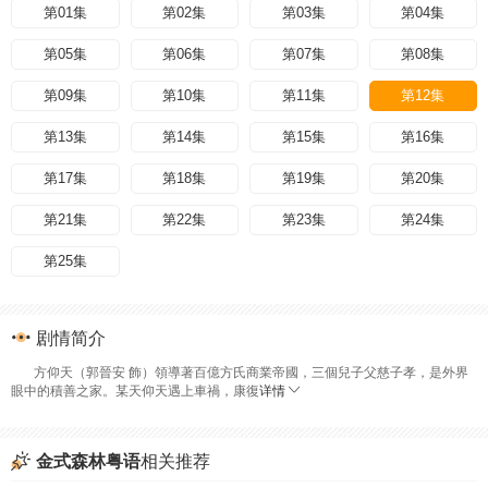
第01集
第02集
第03集
第04集
第05集
第06集
第07集
第08集
第09集
第10集
第11集
第12集
第13集
第14集
第15集
第16集
第17集
第18集
第19集
第20集
第21集
第22集
第23集
第24集
第25集
剧情简介
方仰天（郭晉安 飾）領導著百億方氏商業帝國，三個兒子父慈子孝，是外界
眼中的積善之家。某天仰天遇上車禍，康復
详情
金式森林粤语
相关推荐