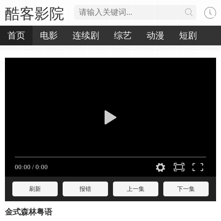
酷客影院
首页
电影
连续剧
综艺
动漫
短剧
刷新
报错
上一集
下一集
金式森林粤语