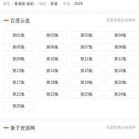
类型：
香港剧
港剧
地区：
香港
年份：
2025
百度云盘
无需安装任何插件
第01集
第02集
第03集
第04集
第05集
第06集
第07集
第08集
第09集
第10集
第11集
第12集
第13集
第14集
第15集
第16集
第17集
第18集
第19集
第20集
第21集
第22集
第23集
第24集
第25集
量子资源网
无需安装任何插件