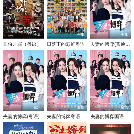
全集
全集
全集
非份之罪（粤语）
日落下的彩虹粤语
夫妻的博弈(普通话)
全集
全集
全集
夫妻的博弈(粤语)
夫妻的博弈粤语
夫妻的博弈国语