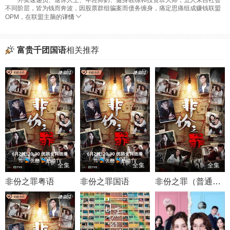
不同阶层，皆为钱而奔波，因股票群组骗案而债务缠身，痛定思痛组成赚钱联盟
OPM，在联盟主脑的
详情
富贵千团国语
相关推荐
全集
全集
全集
非份之罪粤语
非份之罪国语
非份之罪（普通话）