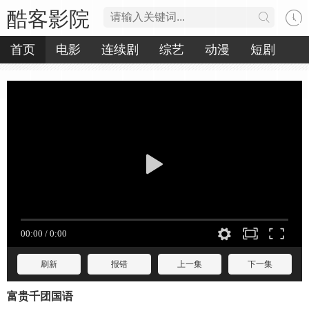
酷客影院
首页
电影
连续剧
综艺
动漫
短剧
刷新
报错
上一集
下一集
富贵千团国语