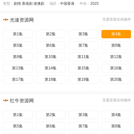
类型：
剧情
香港剧
港澳剧
地区：
中国香港
年份：
2025
光速资源网
无需安装任何插件
第1集
第2集
第3集
第4集
第5集
第6集
第7集
第8集
第9集
第10集
第11集
第12集
第13集
第14集
第15集
第16集
第17集
第18集
第19集
第20集
红牛资源网
无需安装任何插件
第1集
第2集
第3集
第4集
第5集
第6集
第7集
第8集