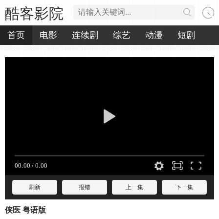
酷客影院
首页
电影
连续剧
综艺
动漫
短剧
刷新
报错
上一集
下一集
侠医 粤语版