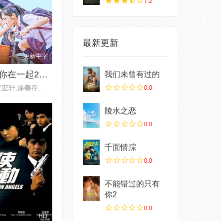
7.2
最新更新
更新中字
我想和你在一起2024
我们未曾有过的
林映彤,黄宏轩,涂善存,席惟伦,
0.0
陵水之恋
0.0
千面情踪
0.0
不能错过的只有
你2
0.0
HD