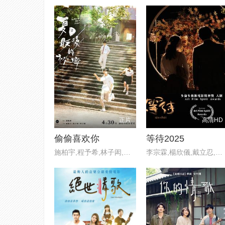
正片
高清HD
偷偷喜欢你
等待2025
施柏宇,程予希,林子闳,赖雅妍,
李宗霖,楊欣儀,戴立忍,马念先,