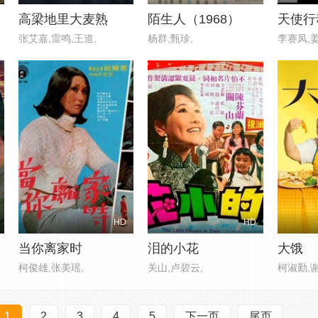
高梁地里大麦熟
陌生人（1968）
天使行
张艾嘉,雷鸣,王道,
杨群,甄珍,
HD
HD
当你离家时
泪的小花
大饿
柯俊雄,张美瑶,
关山,卢碧云,
柯淑勤,
1
2
3
4
5
下一页
尾页