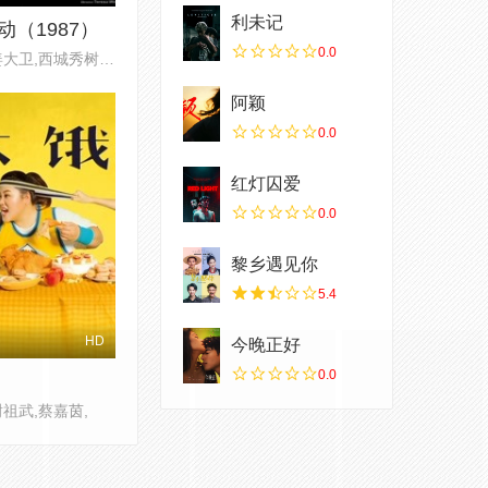
利未记
动（1987）
0.0
李赛凤,姜大卫,西城秀树,方中信
阿颖
0.0
红灯囚爱
0.0
黎乡遇见你
5.4
HD
今晚正好
0.0
谢祖武,蔡嘉茵,